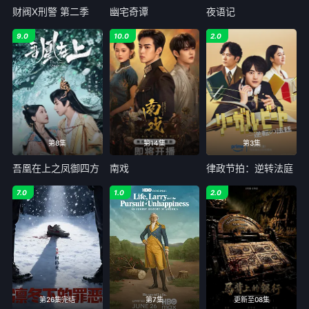
财阀X刑警 第二季
幽宅奇谭
夜语记
9.0
10.0
2.0
第8集
第14集
第3集
吾凰在上之凤御四方
南戏
律政节拍：逆转法庭
7.0
1.0
2.0
第26集完结
第7集
更新至08集