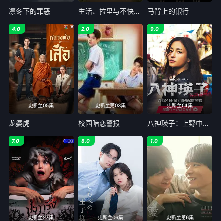
凛冬下的罪恶
生活、拉里与不快乐的追求：一部美国史
马背上的银行
4.0
2.0
9.0
更新至05集
更新至第03集
更新至04集
龙婆虎
校园暗恋警报
八神瑛子：上野中央署组织犯罪对策课
7.0
8.0
1.0
更新至27集
更新至06集
更新至第6集