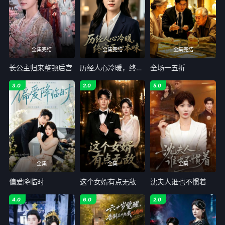
全集完结
全集完结
全集完结
长公主归来整顿后宫
历经人心冷暖，终守匠心本味
全场一五折
3.0
2.0
5.0
全集
全集
全集
偏爱降临时
这个女婿有点无敌
沈夫人谁也不惯着
4.0
6.0
2.0