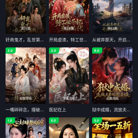
第15集
第24集
第52集
奸商鬼才，乱世第一客栈!
开局虐渣，特工世子妃来自现代
从被弃那天，开启满世繁花
3.0
3.0
9.0
全集完结
全集完结
全集完结
一嘴碎碎念，撞破禅心关
医妃在上
狱中成婚，流放夫君他宠妻无度第二季
1.0
5.0
5.0