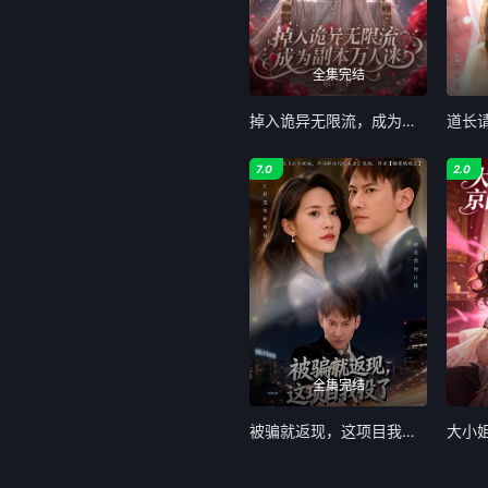
全集完结
掉入诡异无限流，成为副本万人迷第二季
道长
7.0
2.0
全集完结
被骗就返现，这项目我投了