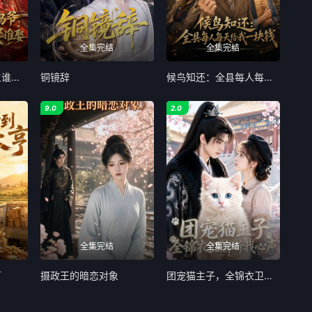
全集完结
全集完结
我穿成驸马爷，公主谁爱娶谁娶
铜镜辞
候鸟知还：全县每人每天给我一块钱第二季
9.0
2.0
全集完结
全集完结
亨
摄政王的暗恋对象
团宠猫主子，全锦衣卫偷听我心声