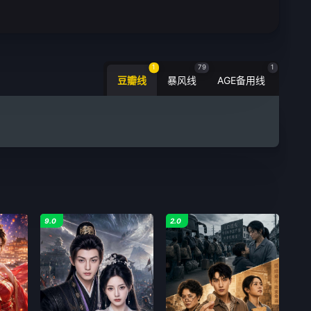
1
79
1
豆瓣线
暴风线
AGE备用线
9.0
2.0