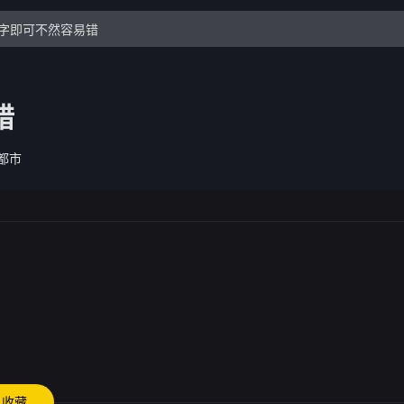
错
都市
收藏