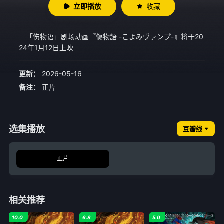
立即播放
收藏
「伤物语」剧场动画『傷物語 -こよみヴァンプ-』将于20
24年1月12日上映
更新：
2026-05-16
备注：
正片
选集播放
豆瓣线
正片
相关推荐
10.0
6.8
5.0