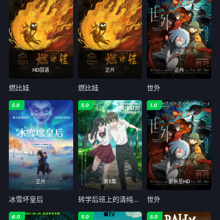
HD国语
正片
正片
燃比娃
燃比娃
世外
5.0
5.0
1.0
正片
第5集
更新至HD
冰雪坏皇后
转学后班上的清纯可爱美少女竟是小时候玩在一起的哥儿们
世外
6.0
5.0
5.0