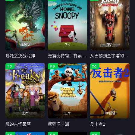
HD国语
正片
正片
哪吒之决战龙神
史努比特辑：有家真好
从巴黎到金字塔的集会
1.0
8.0
7.0
正片
正片
HD国语
我的古怪家庭
熊猫闯非洲
反击者2
5.0
6.0
8.0