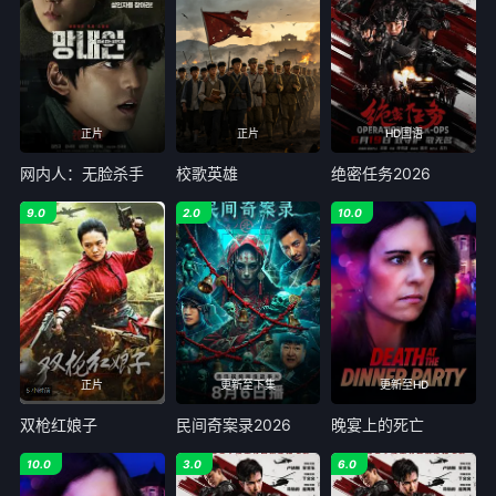
正片
正片
HD国语
网内人：无脸杀手
校歌英雄
绝密任务2026
9.0
2.0
10.0
正片
更新至下集
更新至HD
双枪红娘子
民间奇案录2026
晚宴上的死亡
10.0
3.0
6.0