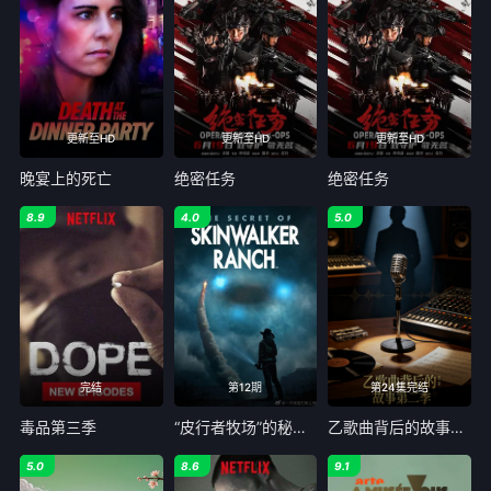
更新至HD
更新至HD
更新至HD
晚宴上的死亡
绝密任务
绝密任务
8.9
4.0
5.0
完结
第12期
第24集完结
毒品第三季
“皮行者牧场”的秘密 第七季
乙歌曲背后的故事第二季
5.0
8.6
9.1