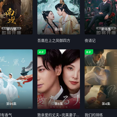
第13集
第6集
第16集
吾凰在上之凤御四方
夜语记
4.0
9.0
第95集
第6集
第4集
带有香气
致亲爱的丈夫~完美妻子的谎言~
我们的排练