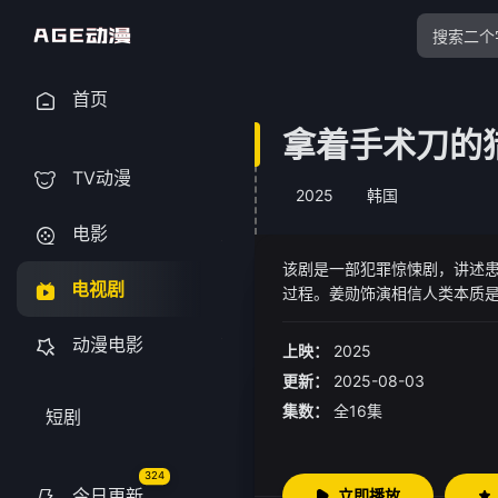
首页
拿着手术刀的
TV动漫
2025
韩国
电影
该剧是一部犯罪惊悚剧，讲述
电视剧
过程。姜勋饰演相信人类本质
织在一起。
动漫电影
上映：
2025
更新：
2025-08-03
集数：
全16集
短剧
324
今日更新
立即播放