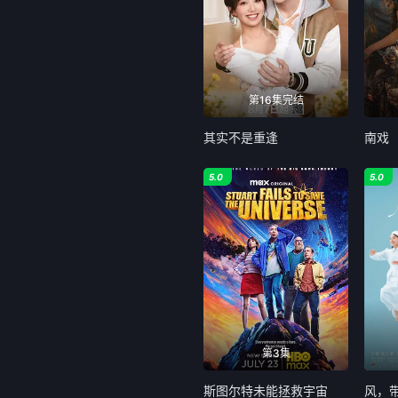
第16集完结
其实不是重逢
南戏
5.0
5.0
第3集
斯图尔特未能拯救宇宙
风，