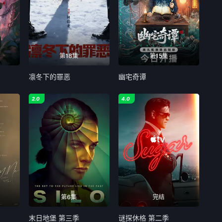
第18集
第15集
凛冬下的罪恶
幽宅奇谭
2.0
4.0
第6集
完结
末日地堡 第三季
谜探休格 第二季