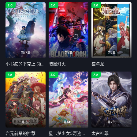
3.0
5.0
5.0
第17集
第6集
第7集
小书痴的下克上 领主的养女
暗黑灯火
猫与龙
1.0
5.0
7.0
第6集
第14集
第7集
岩元前辈的推荐
星卡梦少女5奇迹绽放
太古神尊