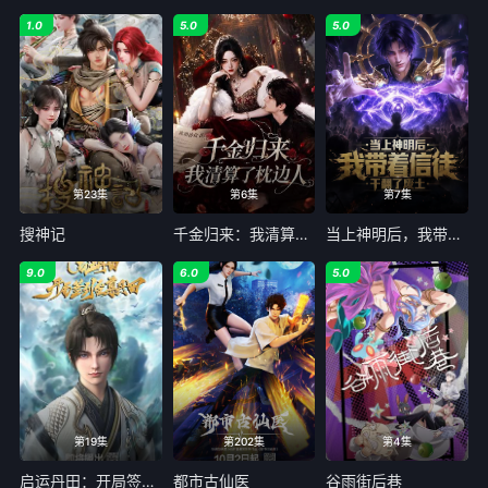
1.0
5.0
5.0
第23集
第6集
第7集
搜神记
千金归来：我清算了枕边人
当上神明后，我带着信徒干翻了废土
9.0
6.0
5.0
第19集
第202集
第4集
启运丹田：开局签到至尊丹田
都市古仙医
谷雨街后巷