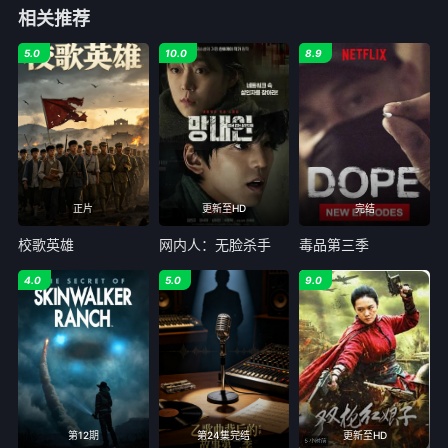
相关推荐
5.0
10.0
8.9
正片
更新至HD
完结
校歌英雄
网内人：无脸杀手
毒品第三季
4.0
5.0
9.0
第12期
第24集完结
更新至HD