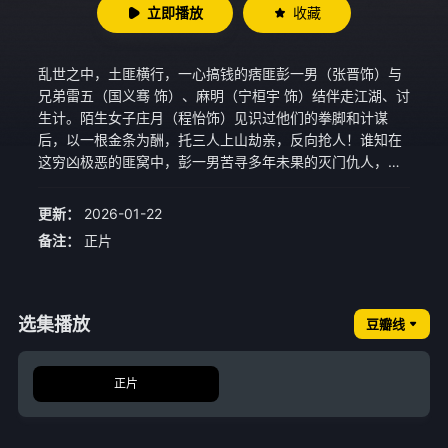
立即播放
收藏
乱世之中，土匪横行，一心搞钱的痞匪彭一男（张晋饰）与
兄弟雷五（国义骞 饰）、麻明（宁桓宇 饰）结伴走江湖、讨
生计。陌生女子庄月（程怡饰）见识过他们的拳脚和计谋
后，以一根金条为酬，托三人上山劫亲，反向抢人！谁知在
这穷凶极恶的匪窝中，彭一男苦寻多年未果的灭门仇人，竟
也意外显露踪迹……新仇旧恨、家仇民愤一起算，真狠人彭
一男闯匪窝，讨血债，爽除恶，杀到底！
更新：
2026-01-22
备注：
正片
选集播放
豆瓣线
正片