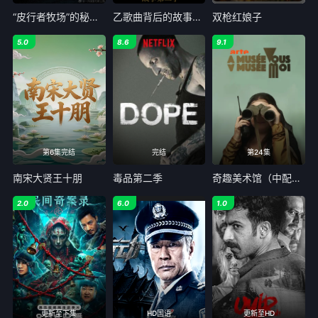
“皮行者牧场”的秘密 第七季
乙歌曲背后的故事第二季
双枪红娘子
5.0
8.6
9.1
第6集完结
完结
第24集
南宋大贤王十朋
毒品第二季
奇趣美术馆（中配版）
2.0
6.0
1.0
更新至下集
HD国语
更新至HD